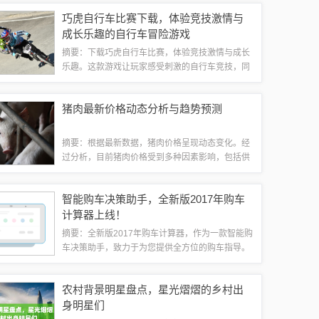
时，提供详细的职位描述和任职要求，以及薪资待
巧虎自行车比赛下载，体验竞技激情与
遇和福利。为泰州地区求职者提供最新的招聘信...
成长乐趣的自行车冒险游戏
摘要：下载巧虎自行车比赛，体验竞技激情与成长
乐趣。这款游戏让玩家感受刺激的自行车竞技，同
时注重玩家在比赛中的成长和乐趣。通过参与比
赛，玩家可以锻炼自己的反应能力和技巧，享受运
猪肉最新价格动态分析与趋势预测
动带来的快乐和挑战。在当今数字化时代，电子...
摘要：根据最新数据，猪肉价格呈现动态变化。经
过分析，目前猪肉价格受到多种因素影响，包括供
需关系、季节性因素以及市场走势等。整体而言，
猪肉价格仍在合理范围内波动。需要继续关注市场
智能购车决策助手，全新版2017年购车
动态，以获取更准确的猪肉价格信息。本文将...
计算器上线！
摘要：全新版2017年购车计算器，作为一款智能购
车决策助手，致力于为您提供全方位的购车指导。
通过简洁明了的操作界面，助您轻松计算购车预
算、贷款方案及保险费用等关键信息。这款计算器
农村背景明星盘点，星光熠熠的乡村出
将帮助您做出明智的购车决策，让您的购车...
身明星们