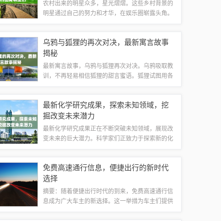
农村出来的明星众多，星光熠熠。这些乡村背景的
明星通过自己的努力和才华，在娱乐圈崭露头角。
他们包括知名歌手、演员等，以坚韧不拔的精神和
出色的才艺征服了观众。这些明星的崛起，不仅展
乌鸦与狐狸的再次对决，最新寓言故事
现了农村人才的优秀素质，也打破了地域限制...
揭秘
最新寓言故事，乌鸦与狐狸再次对决。乌鸦吸取教
训，不再轻易相信狐狸的甜言蜜语。狐狸试图用各
种方式欺骗乌鸦，但乌鸦保持警惕，最终成功避免
被欺骗。这个故事告诉我们，面对欺骗时，应保持
最新化学研究成果，探索未知领域，挖
清醒的头脑，不轻易相信别人的甜言蜜语，以...
掘改变未来潜力
最新化学研究成果正在不断突破未知领域，展现改
变未来的巨大潜力。科学家们正致力于探索新的化
学反应和物质性质，推动化学领域的发展。这些成
果不仅有助于解决当前面临的挑战，如能源危机和
免费高速通行信息，便捷出行的新时代
环境问题，也为未来的科技进步打下了坚实的...
选择
摘要：随着便捷出行时代的到来，免费高速通行信
息成为广大车主的新选择。这一举措为车主们提供
了更加灵活、方便的出行方式，不仅节省了通行费