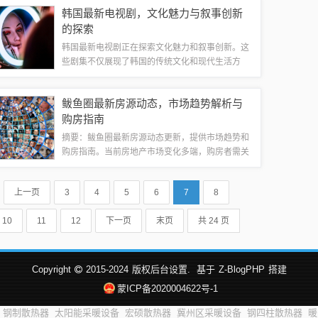
用，还提高了出行效率。车主们可以通过多种渠道
韩国最新电视剧，文化魅力与叙事创新
获取免费高速通行信息，以便更好地规划行程...
的探索
韩国最新电视剧正在探索文化魅力和叙事创新。这
些剧集不仅展现了韩国的传统文化和现代生活方
式，还通过新颖的故事情节和角色塑造，为观众带
来全新的观剧体验。这些电视剧融合了传统与现代
鲅鱼圈最新房源动态，市场趋势解析与
元素，展现了韩国文化的多样性和包容性，同时...
购房指南
摘要：鲅鱼圈最新房源动态更新，提供市场趋势和
购房指南。当前房地产市场变化多端，购房者需关
注最新房源信息以做出明智决策。本文为您介绍鲅
鱼圈最新房源情况，帮助您了解市场趋势，并提供
上一页
3
4
5
6
7
8
购房建议，助您轻松选购心仪房源。本文旨在...
10
11
12
下一页
末页
共 24 页
Copyright
2015-2024
版权后台设置.
基于
Z-BlogPHP
搭建
蒙ICP备2020004622号-1
钢制散热器
太阳能采暖设备
宏硕散热器
冀州区采暖设备
钢四柱散热器
暖