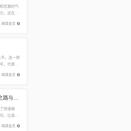
和优雅的气
力，还在时
娱乐圈的
阅读全文
水平。这一称
号，代表着
游戏经...
阅读全文
上市比高集团的崛起与未来展望，探究集团的成长之路与前景展望
了快速崛
可。比高集
实现持续稳
阅读全文