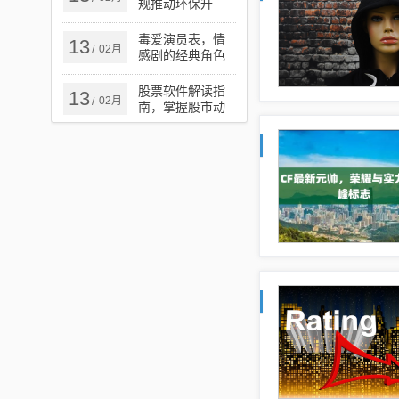
规推动环保升
级，开启城市绿
色出行新篇章
毒爱演员表，情
13
02月
/
感剧的经典角色
与演员深度解析
股票软件解读指
13
02月
/
南，掌握股市动
态的必备技能