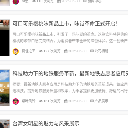
辞慾
110 次浏览
2025-06-30
新闻中心
型...
可口可乐樱桃味新品上市，味觉革命正式开启！
可口可乐樱桃味新品上市，引发了一场味觉的革命。这款饮料将经典的
樱桃的浓郁口感完美结合，为消费者带来全新的味蕾体验。这一创新产
必将引发市场热潮，满足消费者对口味多样化的需求。背景介绍在饮料
搞怪之王
127 次浏览
2025-06-30
公司相册
日...
科技助力下的地铁服务革新，最新地铁志愿者应用
摘要：最新地铁志愿者应用是科技助力下的地铁服务革新成果。该应用
进科技，提升地铁服务质量和效率，为乘客提供更加便捷、舒适的出行
者应用可以帮助志愿者更好地参与地铁服务，提高服务质量，同时也有
紫叶风铃
161 次浏览
2025-06-30
产品展示
地...
台湾女明星的魅力与风采展示