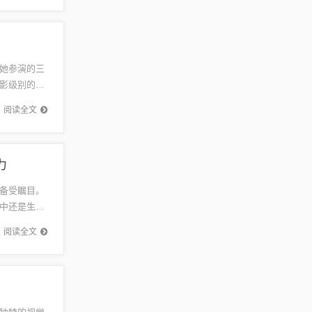
她参演的三
影级别的讨
影作品不
阅读全文
力
备受瞩目。
中还是生活
她的明星
阅读全文