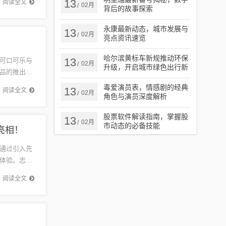
13
阅读全文
02月
/
背后的故事探索
永康最新动态，城市发展与
13
02月
/
亮点资讯速览
哈尔滨黄标车新规推动环保
13
可口可乐与
02月
/
升级，开启城市绿色出行新
品的推出，
篇章
市场竞争
毒爱演员表，情感剧的经典
13
阅读全文
02月
/
角色与演员深度解析
股票软件解读指南，掌握股
13
02月
/
市动态的必备技能
亮相！
通过引入先
体验。志愿
助于缓解
阅读全文