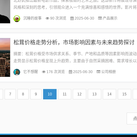
北野武推出最新电影作品，探索极致的艺术之旅。这部新作将展现导演
风格和深刻的思考，引领观众进入一个充满惊喜和感悟的世界。影片将
复杂与真实，挑战传统观念，探索艺术的边界。北野武以其独特的导演
沉睡的故事
90 次浏览
2025-06-30
产品展示
锐...
松茸价格走势分析，市场影响因素与未来趋势探讨
摘要：松茸价格受市场供求关系、季节、产地和品质等因素影响而波动
走势显示松茸价格呈现上升趋势，主要由于自然采摘困难、需求增长以
应短缺等因素推动。随着消费者对松茸营养价值的认知提高，市场需求
它不想醒
176 次浏览
2025-06-30
公司相册
长...
7
8
9
10
11
12
13
14
15