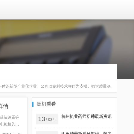
一体的新型产业化企业。公司以专利技术项目为支撑，强大质量品
随机看看
详情
杭州执业药师招聘最新资讯
系统设置等
13
02月
/
电视机的型
置中查看
明里紬最新番号揭秘，数字