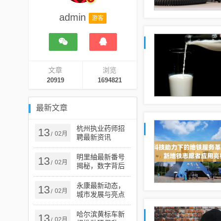
admin
游客
文章
浏览
20919
1694821
最新文章
杭州执业药师招
13
02月
/
聘最新资讯
明里紬最新番号
13
02月
/
揭秘，数字背后
的故事探索
永康最新动态，
13
02月
/
城市发展与亮点
资讯速览
哈尔滨黄标车新
13
02月
/