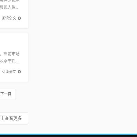
独特的视觉
展现人性的
才华和敏
阅读全文
。当前市场
及季节性供
将持续增
阅读全文
下一页
点击查看更多