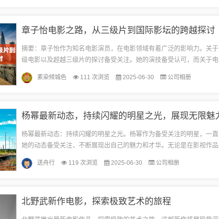
章子怡电影之路，从三级片到国际影坛的跨越探讨
摘要：章子怡作为知名电影演员，在电影领域有着广泛的影响力。关于
级电影以及超越三级片的探讨备受关注。她的演技备受认可，而关于电
论则是对电影内容、制作质量以及社会价值观的综合反映。章子怡的电
素染倾城色
111 次浏览
2025-06-30
公司相册
仅...
杨幂最新动态，持续闪耀的明星之光，展现无限魅
杨幂最新动态：持续闪耀的明星之光。杨幂作为备受关注的明星，一直
她的动态备受关注，不断展现出自己的魅力和才华。无论是在影视作品
中，她都展现出了独特的风格和个性，吸引了众多粉丝的喜爱和支持。
送舟行
119 次浏览
2025-06-30
公司相册
之...
北野武新作电影，探索极致艺术的旅程