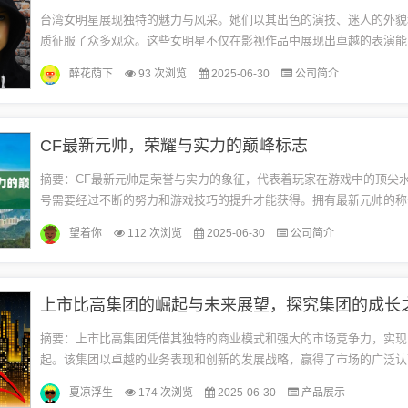
台湾女明星展现独特的魅力与风采。她们以其出色的演技、迷人的外貌
质征服了众多观众。这些女明星不仅在影视作品中展现出卓越的表演能
尚界和社会活动中展现出自己的影响力。她们的才华和魅力成为了台湾
醉花荫下
93 次浏览
2025-06-30
公司简介
璀...
CF最新元帅，荣耀与实力的巅峰标志
摘要：CF最新元帅是荣誉与实力的象征，代表着玩家在游戏中的顶尖
号需要经过不断的努力和游戏技巧的提升才能获得。拥有最新元帅的称
玩家已经成为了穿越火线游戏中的佼佼者，拥有极高的游戏水平和丰富的
望着你
112 次浏览
2025-06-30
公司简介
摘要：上市比高集团凭借其独特的商业模式和强大的市场竞争力，实现
起。该集团以卓越的业务表现和创新的发展战略，赢得了市场的广泛认
团将继续拓展业务版图，积极应对市场变化，不断提升核心竞争力，为
夏凉浮生
174 次浏览
2025-06-30
产品展示
健...