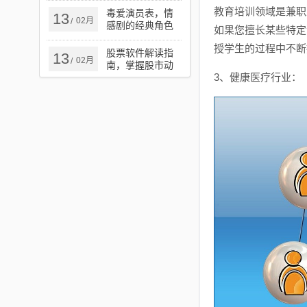
色出行新篇章
教育培训领域是兼职
毒爱演员表，情
13
02月
/
感剧的经典角色
如果您擅长某些特定
与演员深度解析
授学生的过程中不断
股票软件解读指
13
02月
/
南，掌握股市动
3、健康医疗行业：
态的必备技能