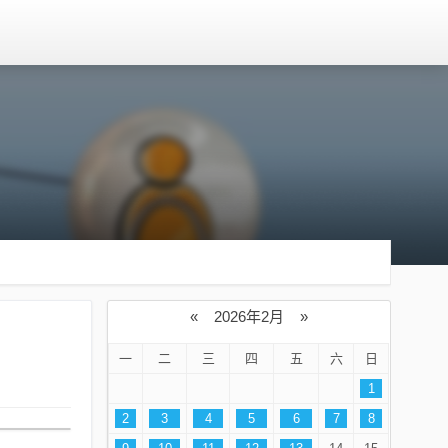
«
2026年2月
»
一
二
三
四
五
六
日
1
2
3
4
5
6
7
8