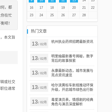
9
10
11
12
13
14
15
如何，都
16
17
18
19
20
21
22
让你在忙
23
24
25
26
27
28
平衡吧！
热门文章
径，本文旨
杭州执业药师招聘最新资讯
13
02月
/
明里紬最新番号揭秘，数字
13
02月
/
背后的故事探索
永康最新动态，城市发展与
13
02月
/
亮点资讯速览
编辑或社交
哈尔滨黄标车新规推动环保
13
02月
些职位通常
/
升级，开启城市绿色出行新
篇章
毒爱演员表，情感剧的经典
13
02月
/
角色与演员深度解析