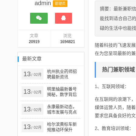
admin
管理员
摘要：最新兼职
能找到适合自己
碌的生活中也能
文章
浏览
20919
1694821
随着科技的飞速发展
在为您呈现最新的兼
最新文章
热门兼职领域
杭州执业药师招
13
02月
/
聘最新资讯
1、互联网领域：
明里紬最新番号
13
02月
/
揭秘，数字背后
在互联网的浪潮下，
的故事探索
永康最新动态，
媒体运营人员，随着
13
02月
/
城市发展与亮点
要求您具备良好的文
资讯速览
哈尔滨黄标车新
13
02月
/
2、教育培训领域：
规推动环保升
级，开启城市绿