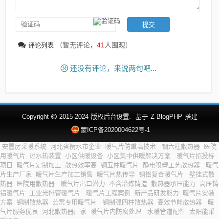
（暂无评论，
41
人围观）
评论列表
还没有评论，来说两句吧...
Copyright
2015-2024
版权后台设置.
基于
Z-BlogPHP
搭建
蒙ICP备2020004622号-1
安置房采暖系统
河北省衡水市企业
暖气片防熏墙技术
钢六柱散热器
医院
用暖气片
过水热装置
小区供暖设备
小区集中供暖解决方案
暖气片招投标
项目
暖气片定制加工
散热效率高
钢五柱暖气片
静电喷塑工艺散热器
暖气
片生产厂家
暖气片生产加工销售
暖气片热传导
铜铝复合暖气片
壁挂式散
热器
医院用散热器
暖气片出口潜力
不含冶炼铸造
散热器承压能力
高压铸
铝暖气片
工业光排管暖气片
暖气片工程案例
新产品研发能力
暖气片安装
方案
钢制散热器
公寓专用暖气片
钢制弧四柱散热器
高效节能散热器
暖
气片服务优良
河北散热器厂家
暖气片内防腐处理
水暖管道配件
太阳能采