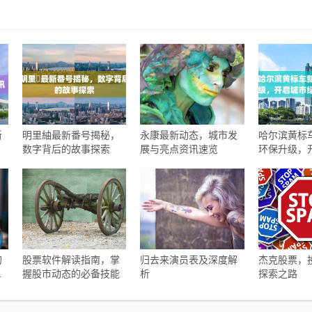
新
明里紬最新番号揭秘，
永康最新动态，城市发
哈尔滨黄标
数字背后的故事探索
展与亮点资讯速览
环保升级，
色出行新篇
的
股票软件解读指南，掌
归去来演员表及深度解
杰克股票，
解
握股市动态的必备技能
析
探索之路