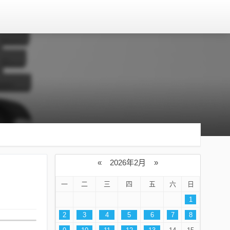
«
2026年2月
»
一
二
三
四
五
六
日
1
2
3
4
5
6
7
8