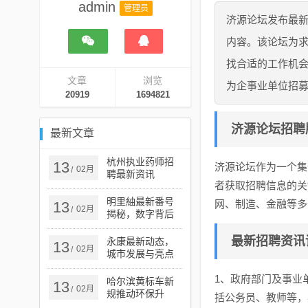
admin
管理员
济源论坛发布最
内容。该论坛为
找合适的工作机
文章
浏览
为企事业单位招
20919
1694821
济源论坛招聘
最新文章
杭州执业药师招
13
济源论坛作为一个集
02月
/
聘最新资讯
者获取招聘信息的关
明里紬最新番号
网、制造、金融等多
13
02月
/
揭秘，数字背后
的故事探索
最新招聘资讯
永康最新动态，
13
02月
/
城市发展与亮点
资讯速览
1、政府部门及事业
哈尔滨黄标车新
13
02月
/
规推动环保升
括公务员、教师等，
级，开启城市绿