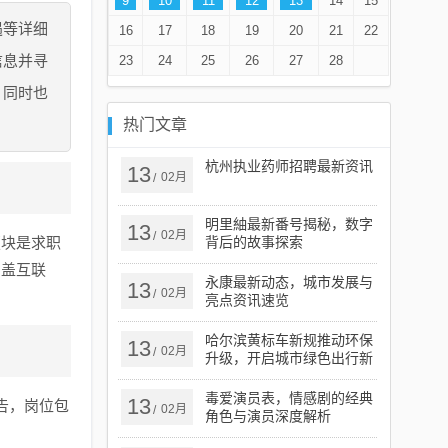
9
10
11
12
13
14
15
遇等详细
16
17
18
19
20
21
22
信息并寻
23
24
25
26
27
28
，同时也
热门文章
杭州执业药师招聘最新资讯
13
02月
/
明里紬最新番号揭秘，数字
13
02月
/
版块是求职
背后的故事探索
涵盖互联
永康最新动态，城市发展与
13
02月
/
。
亮点资讯速览
哈尔滨黄标车新规推动环保
13
02月
/
升级，开启城市绿色出行新
篇章
毒爱演员表，情感剧的经典
13
告，岗位包
02月
/
角色与演员深度解析